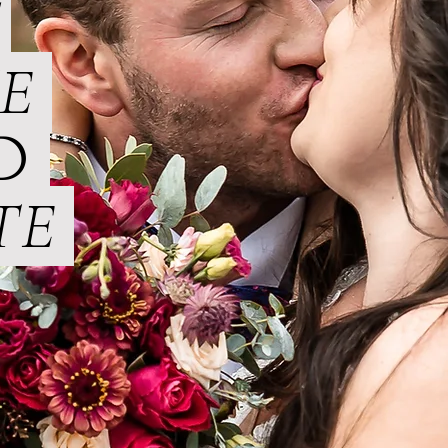
E
TE
LD
TE