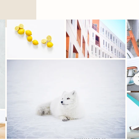
Kleine Standesamtliche Trauung
in den Weinbergen von Sommerach
Im engsten Rahmen der Familie &
Trauzeugen