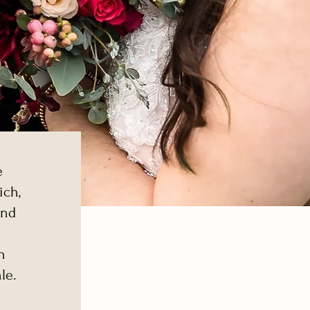
e
ich,
und
n
le.