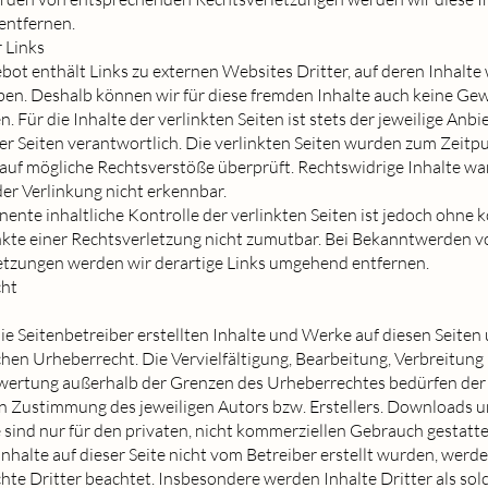
ntfernen.
 Links
ot enthält Links zu externen Websites Dritter, auf deren Inhalte 
ben. Deshalb können wir für diese fremden Inhalte auch keine Ge
 Für die Inhalte der verlinkten Seiten ist stets der jeweilige Anbi
er Seiten verantwortlich. Die verlinkten Seiten wurden zum Zeitp
 auf mögliche Rechtsverstöße überprüft. Rechtswidrige Inhalte w
er Verlinkung nicht erkennbar.
ente inhaltliche Kontrolle der verlinkten Seiten ist jedoch ohne 
kte einer Rechtsverletzung nicht zumutbar. Bei Bekanntwerden v
etzungen werden wir derartige Links umgehend entfernen.
cht
ie Seitenbetreiber erstellten Inhalte und Werke auf diesen Seiten
en Urheberrecht. Die Vervielfältigung, Bearbeitung, Verbreitung
rwertung außerhalb der Grenzen des Urheberrechtes bedürfen der
en Zustimmung des jeweiligen Autors bzw. Erstellers. Downloads 
e sind nur für den privaten, nicht kommerziellen Gebrauch gestatte
Inhalte auf dieser Seite nicht vom Betreiber erstellt wurden, werde
te Dritter beachtet. Insbesondere werden Inhalte Dritter als sol