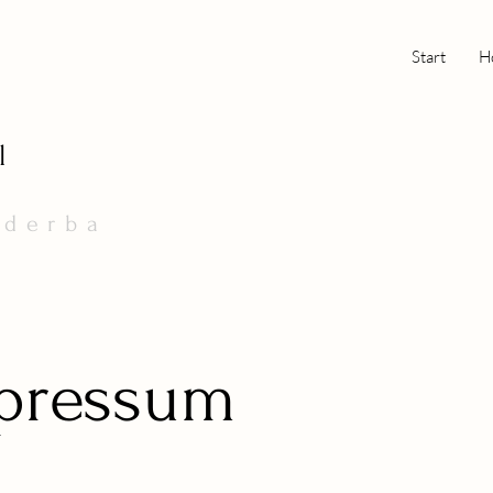
Start
H
l
nderba
pressum