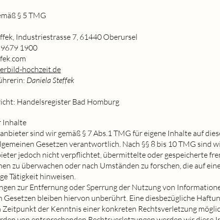
emäß § 5 TMG
ffek, Industriestrasse 7, 61440 Oberursel
 9679 1900
fek.com
bild-hochzeit.de
ührerin:
Daniela Steffek
richt: Handelsregister Bad Homburg
 Inhalte
anbieter sind wir gemäß § 7 Abs.1 TMG für eigene Inhalte auf dies
lgemeinen Gesetzen verantwortlich. Nach §§ 8 bis 10 TMG sind wi
eter jedoch nicht verpflichtet, übermittelte oder gespeicherte fr
nen zu überwachen oder nach Umständen zu forschen, die auf ein
ge Tätigkeit hinweisen.
ungen zur Entfernung oder Sperrung der Nutzung von Information
 Gesetzen bleiben hiervon unberührt. Eine diesbezügliche Haftun
 Zeitpunkt der Kenntnis einer konkreten Rechtsverletzung möglic
den von entsprechenden Rechtsverletzungen werden wir diese I