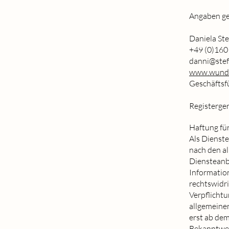
Angaben g
Daniela Ste
+49 (0)160
danni@stef
www.wunder
Geschäftsf
Registerge
Haftung für
Als Dienste
nach den al
Diensteanbi
Informatio
rechtswidri
Verpflicht
allgemeinen
erst ab dem
Bekanntwer