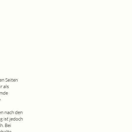
en Seiten
r als
emde
e
en nach den
g ist jedoch
h. Bei
nhalte