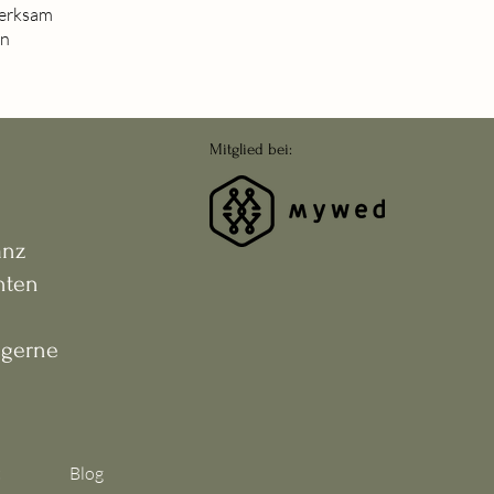
merksam
on
Mitglied bei:
anz
nten
 gerne
t
Blog