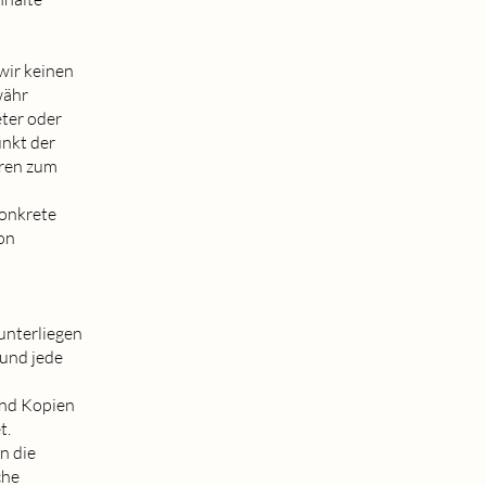
wir keinen
währ
eter oder
unkt der
aren zum
konkrete
on
 unterliegen
 und jede
und Kopien
t.
n die
che