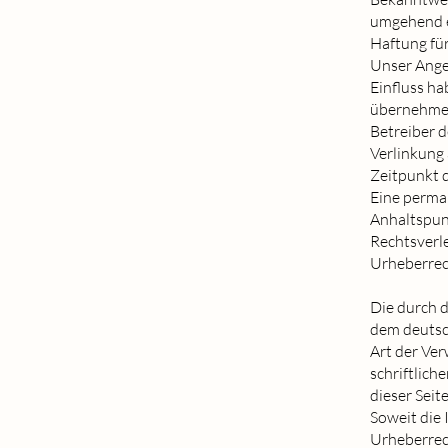
umgehend e
Haftung für
Unser Angeb
Einfluss ha
übernehmen.
Betreiber d
Verlinkung
Zeitpunkt d
Eine perman
Anhaltspun
Rechtsverl
Urheberre
Die durch d
dem deutsch
Art der Ve
schriftlich
dieser Seit
Soweit die 
Urheberrech